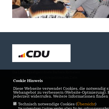
Die Landtagsabgeordnete Barbara Richstein
präsentiert sich und ihre politischen Ziele.
Cookie Hinweis
Diese Webseite verwendet Cookies, die notwendig si
Webangebot zu verbessern (Website-Optmierung). Fü
jederzeit widerrufen. Weitere Informationen finden
IMPRESSUM
DATENSCHUTZ
KONTAKT
Technisch notwendige Cookies (
Übersicht
)
Die notwendigen Cookies werden allein für den ordnungsgemäßen 