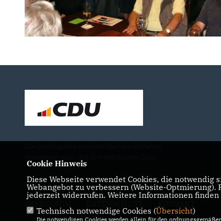
Die Landtagsabgeordnete Barbara Richstein
präsentiert sich und ihre politischen Ziele.
Cookie Hinweis
Diese Webseite verwendet Cookies, die notwendig si
Webangebot zu verbessern (Website-Optmierung). Fü
jederzeit widerrufen. Weitere Informationen finden
IMPRESSUM
DATENSCHUTZ
KONTAKT
Technisch notwendige Cookies (
Übersicht
)
Die notwendigen Cookies werden allein für den ordnungsgemäßen 