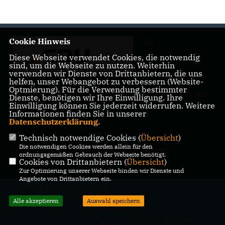
Cookie Hinweis
Die
Diese Webseite verwendet Cookies, die notwendig
sind, um die Webseite zu nutzen. Weiterhin
verwenden wir Dienste von Drittanbietern, die uns
helfen, unser Webangebot zu verbessern (Website-
Optmierung). Für die Verwendung bestimmter
Landtagsabgeordnete Barbara Richstein präsentiert sich und
Dienste, benötigen wir Ihre Einwilligung. Ihre
ihre politischen Ziele.
Einwilligung können Sie jederzeit widerrufen. Weitere
Informationen finden Sie in unserer
Datenschutzerklärung
.
Technisch notwendige Cookies (
Übersicht
)
Die notwendigen Cookies werden allein für den
IMPRESSUM
DATENSCHUTZ
KONTAKT
ordnungsgemäßen Gebrauch der Webseite benötigt.
Cookies von Drittanbietern (
Übersicht
)
Zur Optimierung unserer Webseite binden wir Dienste und
Angebote von Drittanbietern ein.
@2026 Barbara Richstein MdL
Alle Rechte vorbehalten.
Alle akzeptieren
Auswahl speichern
REALISATION: SHARKNESS MEDIA GMBH & CO. KG