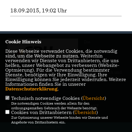
18.09.2015, 19:02 Uhr
Cookie Hinweis
Die
Diese Webseite verwendet Cookies, die notwendig
sind, um die Webseite zu nutzen. Weiterhin
verwenden wir Dienste von Drittanbietern, die uns
helfen, unser Webangebot zu verbessern (Website-
Optmierung). Für die Verwendung bestimmter
Landtagsabgeordnete Barbara Richstein präsentiert sich und
Dienste, benötigen wir Ihre Einwilligung. Ihre
ihre politischen Ziele.
Einwilligung können Sie jederzeit widerrufen. Weitere
Informationen finden Sie in unserer
Datenschutzerklärung
.
Technisch notwendige Cookies (
Übersicht
)
Die notwendigen Cookies werden allein für den
IMPRESSUM
DATENSCHUTZ
KONTAKT
ordnungsgemäßen Gebrauch der Webseite benötigt.
Cookies von Drittanbietern (
Übersicht
)
Zur Optimierung unserer Webseite binden wir Dienste und
Angebote von Drittanbietern ein.
@2026 Barbara Richstein MdL