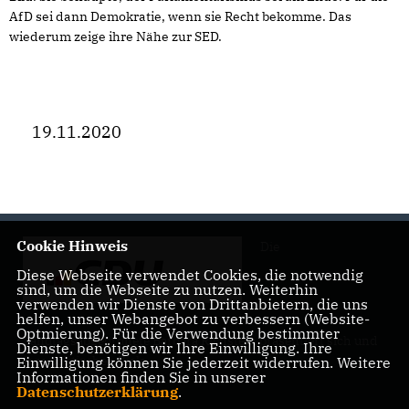
AfD sei dann Demokratie, wenn sie Recht bekomme. Das
wiederum zeige ihre Nähe zur SED.
19.11.2020
Cookie Hinweis
Die
Diese Webseite verwendet Cookies, die notwendig
sind, um die Webseite zu nutzen. Weiterhin
verwenden wir Dienste von Drittanbietern, die uns
helfen, unser Webangebot zu verbessern (Website-
Optmierung). Für die Verwendung bestimmter
Landtagsabgeordnete Barbara Richstein präsentiert sich und
Dienste, benötigen wir Ihre Einwilligung. Ihre
ihre politischen Ziele.
Einwilligung können Sie jederzeit widerrufen. Weitere
Informationen finden Sie in unserer
Datenschutzerklärung
.