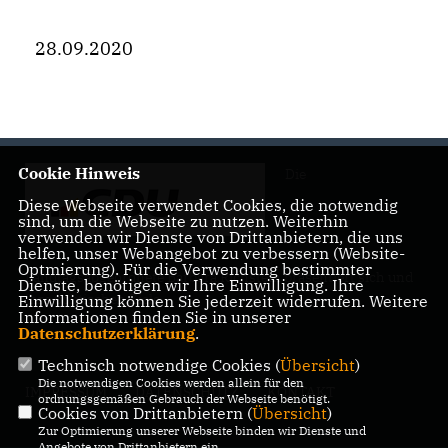
28.09.2020
Cookie Hinweis
Die
Diese Webseite verwendet Cookies, die notwendig
sind, um die Webseite zu nutzen. Weiterhin
verwenden wir Dienste von Drittanbietern, die uns
helfen, unser Webangebot zu verbessern (Website-
Optmierung). Für die Verwendung bestimmter
Landtagsabgeordnete Barbara Richstein präsentiert sich und
Dienste, benötigen wir Ihre Einwilligung. Ihre
ihre politischen Ziele.
Einwilligung können Sie jederzeit widerrufen. Weitere
Informationen finden Sie in unserer
Datenschutzerklärung
.
Technisch notwendige Cookies (
Übersicht
)
Die notwendigen Cookies werden allein für den
IMPRESSUM
DATENSCHUTZ
KONTAKT
ordnungsgemäßen Gebrauch der Webseite benötigt.
Cookies von Drittanbietern (
Übersicht
)
Zur Optimierung unserer Webseite binden wir Dienste und
Angebote von Drittanbietern ein.