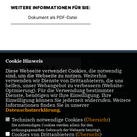
WEITERE INFORMATIONEN FÜR SIE:
Dokument als PDF-Datei
Cookie Hinweis
Die
Diese Webseite verwendet Cookies, die notwendig
sind, um die Webseite zu nutzen. Weiterhin
verwenden wir Dienste von Drittanbietern, die uns
helfen, unser Webangebot zu verbessern (Website-
Optmierung). Für die Verwendung bestimmter
Landtagsabgeordnete Barbara Richstein präsentiert sich und
Dienste, benötigen wir Ihre Einwilligung. Ihre
ihre politischen Ziele.
Einwilligung können Sie jederzeit widerrufen. Weitere
Informationen finden Sie in unserer
Datenschutzerklärung
.
Technisch notwendige Cookies (
Übersicht
)
Die notwendigen Cookies werden allein für den
IMPRESSUM
DATENSCHUTZ
KONTAKT
ordnungsgemäßen Gebrauch der Webseite benötigt.
Cookies von Drittanbietern (
Übersicht
)