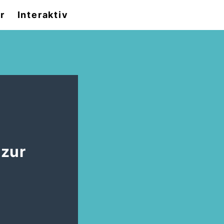
r
Interaktiv
 zur