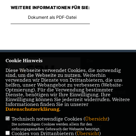
WEITERE INFORMATIONEN FÜR SIE:
Dokument als PDF-Datei
Cookie Hinweis
Die
Diese Webseite verwendet Cookies, die notwendig
sind, um die Webseite zu nutzen. Weiterhin
verwenden wir Dienste von Drittanbietern, die uns
helfen, unser Webangebot zu verbessern (Website-
Optmierung). Für die Verwendung bestimmter
Landtagsabgeordnete Barbara Richstein präsentiert sich und
Dienste, benötigen wir Ihre Einwilligung. Ihre
ihre politischen Ziele.
Einwilligung können Sie jederzeit widerrufen. Weitere
Informationen finden Sie in unserer
Datenschutzerklärung
.
Technisch notwendige Cookies (
Übersicht
)
Die notwendigen Cookies werden allein für den
IMPRESSUM
DATENSCHUTZ
KONTAKT
ordnungsgemäßen Gebrauch der Webseite benötigt.
Cookies von Drittanbietern (
Übersicht
)