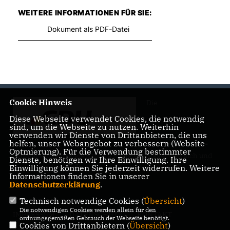
WEITERE INFORMATIONEN FÜR SIE:
Dokument als PDF-Datei
Cookie Hinweis
Die
Diese Webseite verwendet Cookies, die notwendig
sind, um die Webseite zu nutzen. Weiterhin
verwenden wir Dienste von Drittanbietern, die uns
helfen, unser Webangebot zu verbessern (Website-
Optmierung). Für die Verwendung bestimmter
Landtagsabgeordnete Barbara Richstein präsentiert sich und
Dienste, benötigen wir Ihre Einwilligung. Ihre
ihre politischen Ziele.
Einwilligung können Sie jederzeit widerrufen. Weitere
Informationen finden Sie in unserer
Datenschutzerklärung
.
Technisch notwendige Cookies (
Übersicht
)
Die notwendigen Cookies werden allein für den
IMPRESSUM
DATENSCHUTZ
KONTAKT
ordnungsgemäßen Gebrauch der Webseite benötigt.
Cookies von Drittanbietern (
Übersicht
)