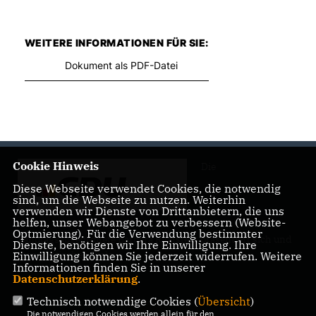
WEITERE INFORMATIONEN FÜR SIE:
Dokument als PDF-Datei
Cookie Hinweis
Die
Diese Webseite verwendet Cookies, die notwendig
sind, um die Webseite zu nutzen. Weiterhin
verwenden wir Dienste von Drittanbietern, die uns
helfen, unser Webangebot zu verbessern (Website-
Optmierung). Für die Verwendung bestimmter
Landtagsabgeordnete Barbara Richstein präsentiert sich und
Dienste, benötigen wir Ihre Einwilligung. Ihre
ihre politischen Ziele.
Einwilligung können Sie jederzeit widerrufen. Weitere
Informationen finden Sie in unserer
Datenschutzerklärung
.
Technisch notwendige Cookies (
Übersicht
)
Die notwendigen Cookies werden allein für den