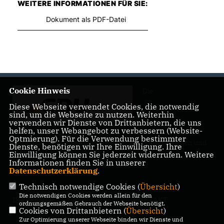
WEITERE INFORMATIONEN FÜR SIE:
Dokument als PDF-Datei
Cookie Hinweis
Die
Diese Webseite verwendet Cookies, die notwendig
sind, um die Webseite zu nutzen. Weiterhin
verwenden wir Dienste von Drittanbietern, die uns
helfen, unser Webangebot zu verbessern (Website-
Optmierung). Für die Verwendung bestimmter
Landtagsabgeordnete Barbara Richstein präsentiert sich und
Dienste, benötigen wir Ihre Einwilligung. Ihre
ihre politischen Ziele.
Einwilligung können Sie jederzeit widerrufen. Weitere
Informationen finden Sie in unserer
Datenschutzerklärung
.
Technisch notwendige Cookies (
Übersicht
)
Die notwendigen Cookies werden allein für den
IMPRESSUM
DATENSCHUTZ
KONTAKT
ordnungsgemäßen Gebrauch der Webseite benötigt.
Cookies von Drittanbietern (
Übersicht
)
Zur Optimierung unserer Webseite binden wir Dienste und