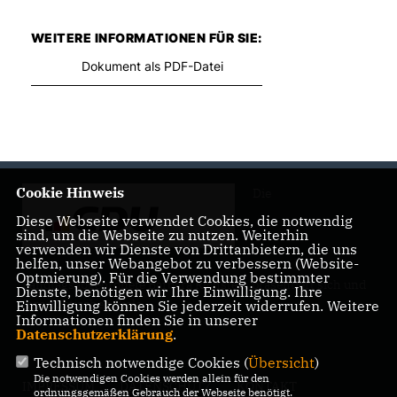
WEITERE INFORMATIONEN FÜR SIE:
Dokument als PDF-Datei
Cookie Hinweis
Die
Diese Webseite verwendet Cookies, die notwendig
sind, um die Webseite zu nutzen. Weiterhin
verwenden wir Dienste von Drittanbietern, die uns
helfen, unser Webangebot zu verbessern (Website-
Optmierung). Für die Verwendung bestimmter
Landtagsabgeordnete Barbara Richstein präsentiert sich und
Dienste, benötigen wir Ihre Einwilligung. Ihre
ihre politischen Ziele.
Einwilligung können Sie jederzeit widerrufen. Weitere
Informationen finden Sie in unserer
Datenschutzerklärung
.
Technisch notwendige Cookies (
Übersicht
)
Die notwendigen Cookies werden allein für den
IMPRESSUM
DATENSCHUTZ
KONTAKT
ordnungsgemäßen Gebrauch der Webseite benötigt.