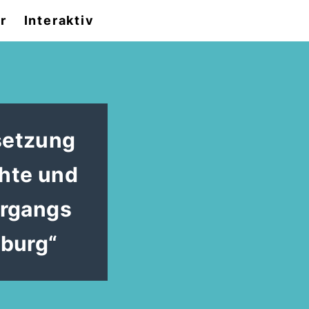
r
Interaktiv
setzung
hte und
ergangs
nburg“