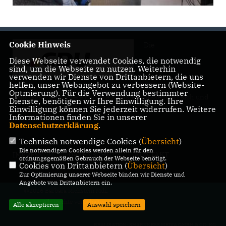
Cookie Hinweis
Die
Diese Webseite verwendet Cookies, die notwendig
sind, um die Webseite zu nutzen. Weiterhin
verwenden wir Dienste von Drittanbietern, die uns
helfen, unser Webangebot zu verbessern (Website-
Optmierung). Für die Verwendung bestimmter
Landtagsabgeordnete Barbara Richstein präsentiert sich und
Dienste, benötigen wir Ihre Einwilligung. Ihre
ihre politischen Ziele.
Einwilligung können Sie jederzeit widerrufen. Weitere
Informationen finden Sie in unserer
Datenschutzerklärung
.
Technisch notwendige Cookies (
Übersicht
)
Die notwendigen Cookies werden allein für den
IMPRESSUM
DATENSCHUTZ
KONTAKT
ordnungsgemäßen Gebrauch der Webseite benötigt.
Cookies von Drittanbietern (
Übersicht
)
Zur Optimierung unserer Webseite binden wir Dienste und
Angebote von Drittanbietern ein.
@2026 Barbara Richstein MdL
Alle Rechte vorbehalten.
Alle akzeptieren
Auswahl speichern
REALISATION: SHARKNESS MEDIA GMBH & CO. KG