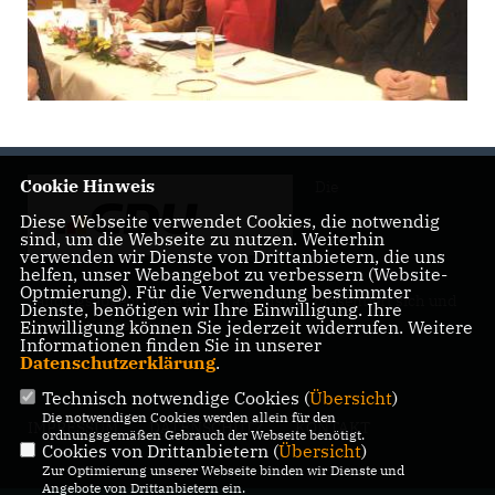
Cookie Hinweis
Die
Diese Webseite verwendet Cookies, die notwendig
sind, um die Webseite zu nutzen. Weiterhin
verwenden wir Dienste von Drittanbietern, die uns
helfen, unser Webangebot zu verbessern (Website-
Optmierung). Für die Verwendung bestimmter
Landtagsabgeordnete Barbara Richstein präsentiert sich und
Dienste, benötigen wir Ihre Einwilligung. Ihre
ihre politischen Ziele.
Einwilligung können Sie jederzeit widerrufen. Weitere
Informationen finden Sie in unserer
Datenschutzerklärung
.
Technisch notwendige Cookies (
Übersicht
)
Die notwendigen Cookies werden allein für den
IMPRESSUM
DATENSCHUTZ
KONTAKT
ordnungsgemäßen Gebrauch der Webseite benötigt.
Cookies von Drittanbietern (
Übersicht
)
Zur Optimierung unserer Webseite binden wir Dienste und
Angebote von Drittanbietern ein.