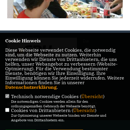
Cookie Hinweis
Die
Diese Webseite verwendet Cookies, die notwendig
sind, um die Webseite zu nutzen. Weiterhin
verwenden wir Dienste von Drittanbietern, die uns
helfen, unser Webangebot zu verbessern (Website-
Optmierung). Für die Verwendung bestimmter
Landtagsabgeordnete Barbara Richstein präsentiert sich und
Dienste, benötigen wir Ihre Einwilligung. Ihre
ihre politischen Ziele.
Einwilligung können Sie jederzeit widerrufen. Weitere
Informationen finden Sie in unserer
Datenschutzerklärung
.
Technisch notwendige Cookies (
Übersicht
)
Die notwendigen Cookies werden allein für den
IMPRESSUM
DATENSCHUTZ
KONTAKT
ordnungsgemäßen Gebrauch der Webseite benötigt.
Cookies von Drittanbietern (
Übersicht
)
Zur Optimierung unserer Webseite binden wir Dienste und
Angebote von Drittanbietern ein.
@2026 Barbara Richstein MdL