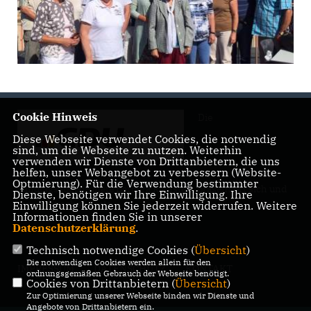
Cookie Hinweis
Die
Diese Webseite verwendet Cookies, die notwendig
sind, um die Webseite zu nutzen. Weiterhin
verwenden wir Dienste von Drittanbietern, die uns
helfen, unser Webangebot zu verbessern (Website-
Optmierung). Für die Verwendung bestimmter
Landtagsabgeordnete Barbara Richstein präsentiert sich und
Dienste, benötigen wir Ihre Einwilligung. Ihre
ihre politischen Ziele.
Einwilligung können Sie jederzeit widerrufen. Weitere
Informationen finden Sie in unserer
Datenschutzerklärung
.
Technisch notwendige Cookies (
Übersicht
)
Die notwendigen Cookies werden allein für den
IMPRESSUM
DATENSCHUTZ
KONTAKT
ordnungsgemäßen Gebrauch der Webseite benötigt.
Cookies von Drittanbietern (
Übersicht
)
Zur Optimierung unserer Webseite binden wir Dienste und
Angebote von Drittanbietern ein.