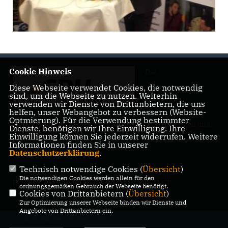
Cookie Hinweis
Die
Diese Webseite verwendet Cookies, die notwendig
sind, um die Webseite zu nutzen. Weiterhin
verwenden wir Dienste von Drittanbietern, die uns
helfen, unser Webangebot zu verbessern (Website-
Optmierung). Für die Verwendung bestimmter
Landtagsabgeordnete Barbara Richstein präsentiert sich und
Dienste, benötigen wir Ihre Einwilligung. Ihre
ihre politischen Ziele.
Einwilligung können Sie jederzeit widerrufen. Weitere
Informationen finden Sie in unserer
Datenschutzerklärung
.
Technisch notwendige Cookies (
Übersicht
)
Die notwendigen Cookies werden allein für den
IMPRESSUM
DATENSCHUTZ
KONTAKT
ordnungsgemäßen Gebrauch der Webseite benötigt.
Cookies von Drittanbietern (
Übersicht
)
Zur Optimierung unserer Webseite binden wir Dienste und
Angebote von Drittanbietern ein.
@2026 Barbara Richstein MdL