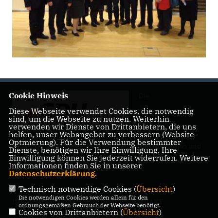
Cookie Hinweis
Die
Diese Webseite verwendet Cookies, die notwendig
sind, um die Webseite zu nutzen. Weiterhin
verwenden wir Dienste von Drittanbietern, die uns
helfen, unser Webangebot zu verbessern (Website-
Optmierung). Für die Verwendung bestimmter
Landtagsabgeordnete Barbara Richstein präsentiert sich und
Dienste, benötigen wir Ihre Einwilligung. Ihre
ihre politischen Ziele.
Einwilligung können Sie jederzeit widerrufen. Weitere
Informationen finden Sie in unserer
Datenschutzerklärung
.
Technisch notwendige Cookies (
Übersicht
)
Die notwendigen Cookies werden allein für den
IMPRESSUM
DATENSCHUTZ
KONTAKT
ordnungsgemäßen Gebrauch der Webseite benötigt.
Cookies von Drittanbietern (
Übersicht
)