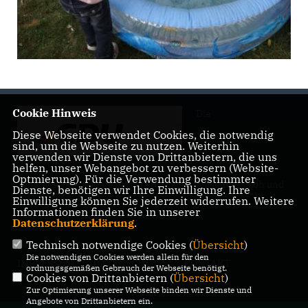
Cookie Hinweis
Die
Diese Webseite verwendet Cookies, die notwendig
sind, um die Webseite zu nutzen. Weiterhin
verwenden wir Dienste von Drittanbietern, die uns
helfen, unser Webangebot zu verbessern (Website-
Optmierung). Für die Verwendung bestimmter
Landtagsabgeordnete Barbara Richstein präsentiert sich und
Dienste, benötigen wir Ihre Einwilligung. Ihre
ihre politischen Ziele.
Einwilligung können Sie jederzeit widerrufen. Weitere
Informationen finden Sie in unserer
Datenschutzerklärung
.
Technisch notwendige Cookies (
Übersicht
)
Die notwendigen Cookies werden allein für den
IMPRESSUM
DATENSCHUTZ
KONTAKT
ordnungsgemäßen Gebrauch der Webseite benötigt.
Cookies von Drittanbietern (
Übersicht
)
Zur Optimierung unserer Webseite binden wir Dienste und
Angebote von Drittanbietern ein.